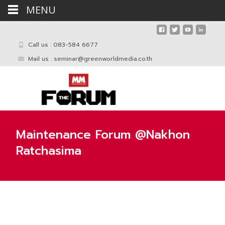
MENU
Call us : 083-584 6677
Mail us :
seminar@greenworldmedia.co.th
Maintenance Forum @Nakhon
Ratchasima