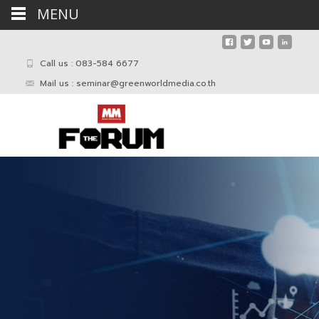
MENU
Call us : 083-584 6677
Mail us :
seminar@greenworldmedia.co.th