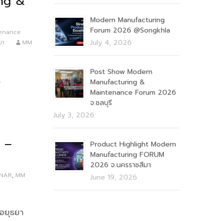
ng &
Modern Manufacturing
Forum 2026 @Songkhla
enance
July 4, 2026
ยา
MM
Post Show Modern
&
Manufacturing &
Maintenance Forum 2026
ย
จ.ชลบุรี
July 3, 2026
 –
Product Highlight Modern
Manufacturing FORUM
2026 จ.นครราชสีมา
INAR
,
MM
June 19, 2026
อยุธยา