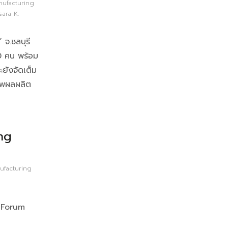
ufacturing
sara K.
จ.ชลบุรี
00 คน พร้อม
ะยังจัดเต็ม
าพผลผลิต
ng
facturing
 Forum