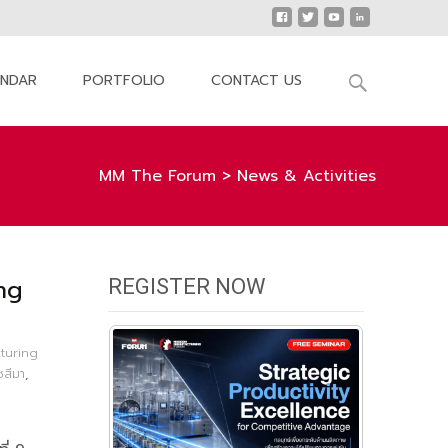
Search
ENDAR
PORTFOLIO
CONTACT US
for:
MM The Forum
>
News & Activities
ng
REGISTER NOW
turing
สีมา
,