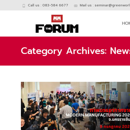
Call us : 083-584 6677
Mail us :
seminar@greenworld
Skip
to
HO
conte
Category Archives: News