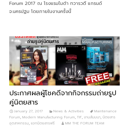
Forum 2017 ณ โรงแรมไมด้า ทวารวดี แกรนด์
จ.นครปฐม โดยภายในงานครั้งนี้
ประกาศผลผู้โชคดีจากกิจกรรมถ่ายรูป
คู่นิตยสาร
January 27, 2017
News & Activities
Maintenance
Forum
,
Modern Manufacturing Forum
,
TIF
,
งานสัมมนา
,
นิตยสาร
อุตสาหกรรม
,
แจกนิตยสารฟรี
MM THE FORUM TEAM