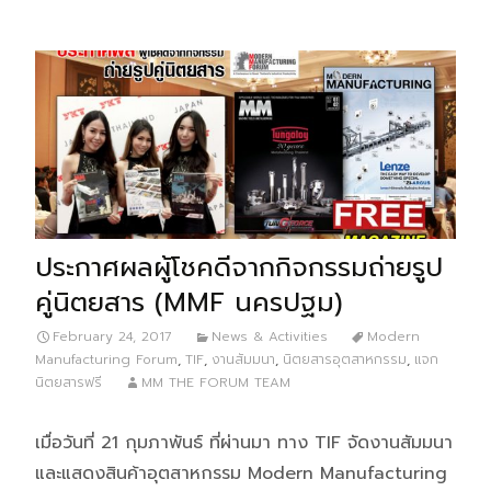
ประกาศผลผู้โชคดีจากกิจกรรมถ่ายรูป
คู่นิตยสาร (MMF นครปฐม)
February 24, 2017
News & Activities
Modern
Manufacturing Forum
,
TIF
,
งานสัมมนา
,
นิตยสารอุตสาหกรรม
,
แจก
นิตยสารฟรี
MM THE FORUM TEAM
เมื่อวันที่ 21 กุมภาพันธ์ ที่ผ่านมา ทาง TIF จัดงานสัมมนา
และแสดงสินค้าอุตสาหกรรม Modern Manufacturing