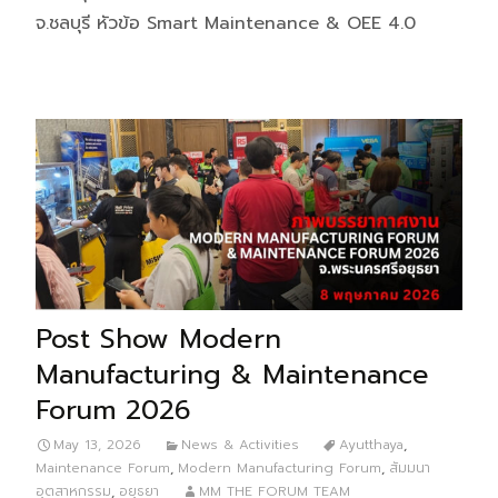
จ.ชลบุรี หัวข้อ Smart Maintenance & OEE 4.0
Post Show Modern
Manufacturing & Maintenance
Forum 2026
May 13, 2026
News & Activities
Ayutthaya
,
Maintenance Forum
,
Modern Manufacturing Forum
,
สัมมนา
อุตสาหกรรม
,
อยุธยา
MM THE FORUM TEAM