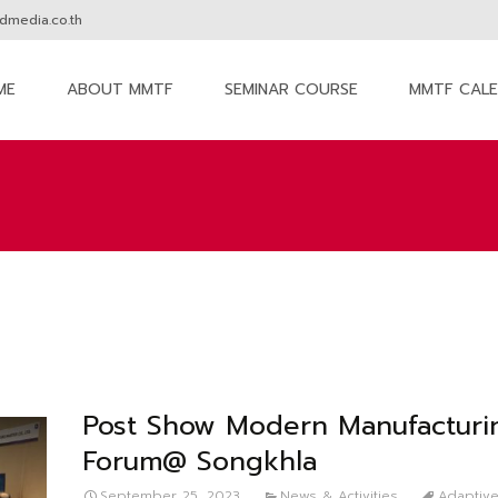
media.co.th
ME
ABOUT MMTF
SEMINAR COURSE
MMTF CAL
nt
Post Show Modern Manufacturi
Forum@ Songkhla
September 25, 2023
News & Activities
Adaptive