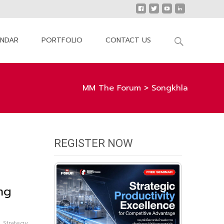
Search
ENDAR
PORTFOLIO
CONTACT US
for:
MM The Forum
>
Songkhla
REGISTER NOW
ng
 Strategy
,