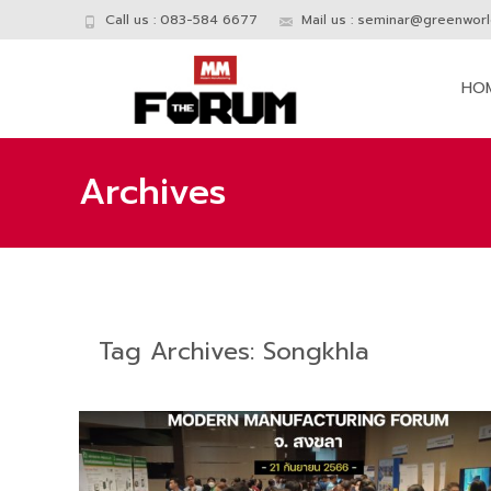
Call us : 083-584 6677
Mail us :
seminar@greenworld
Skip
to
HO
conte
Archives
Tag Archives: Songkhla