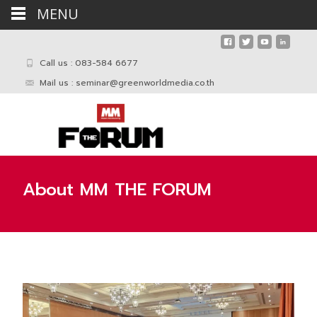
MENU
Call us : 083-584 6677
Mail us :
seminar@greenworldmedia.co.th
About MM THE FORUM