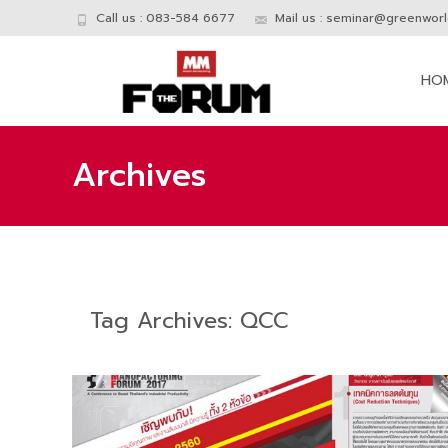
Call us : 083-584 6677
Mail us :
seminar@greenworld
Skip
to
HO
conte
Archives
Tag Archives: QCC