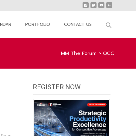
Search
ENDAR
PORTFOLIO
CONTACT US
for:
MM The Forum
>
QCC
REGISTER NOW
 Forum
,