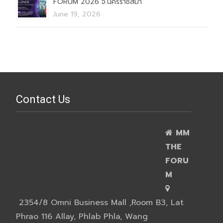
FORUM 2026 จ.นครราชสีมา
June 19, 2026
Contact Us
MM
THE
FORU
M
2354/8 Omni Business Mall ,Room B3, Lat
Phrao 116 Allay, Phlab Phla, Wang