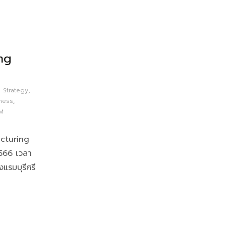
ng
 Strategy
,
ness
,
M
cturing
2566 เวลา
แรมบุรีศรี