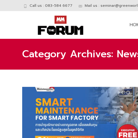
Call us : 083-584 6677
Mail us :
seminar@greenworld
Skip
to
HO
conte
Category Archives: News