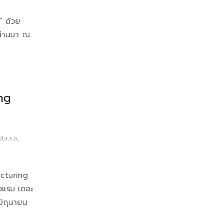
T ด้วย
่ผ่านมา ณ
ng
ีสัมมนา
,
cturing
รงแรม เดอะ
มิถุนายน