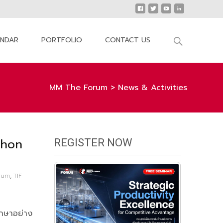
Search
ENDAR
PORTFOLIO
CONTACT US
for:
MM The Forum
>
News & Activities
khon
REGISTER NOW
rum
,
TIF
กษาอย่าง