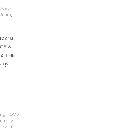
Modern
ีสัมมนา
,
่างงาน
CS &
อง THE
บุรี
ing
,
FOOD
t
,
Tasty
,
MM THE