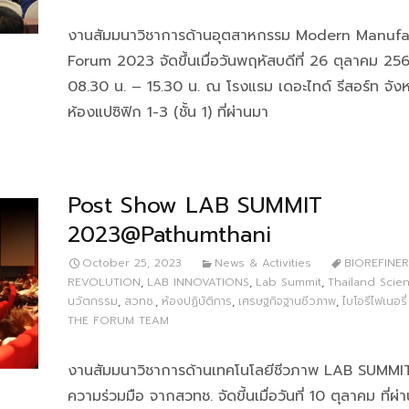
งานสัมมนาวิชาการด้านอุตสาหกรรม Modern Manufa
Forum 2023 จัดขึ้นเมื่อวันพฤหัสบดีที่ 26 ตุลาคม 25
08.30 น. – 15.30 น. ณ โรงแรม เดอะไทด์ รีสอร์ท จังหว
ห้องแปซิฟิก 1-3 (ชั้น 1) ที่ผ่านมา
Post Show LAB SUMMIT
2023@Pathumthani
October 25, 2023
News & Activities
BIOREFINE
REVOLUTION
,
LAB INNOVATIONS
,
Lab Summit
,
Thailand Scie
นวัตกรรม
,
สวทช.
,
ห้องปฏิบัติการ
,
เศรษฐกิจฐานชีวภาพ
,
ไบโอรีไฟเนอรี่
THE FORUM TEAM
งานสัมมนาวิชาการด้านเทคโนโลยีชีวภาพ LAB SUMMI
ความร่วมมือ จากสวทช. จัดขี้นเมื่อวันที่ 10 ตุลาคม ที่ผ