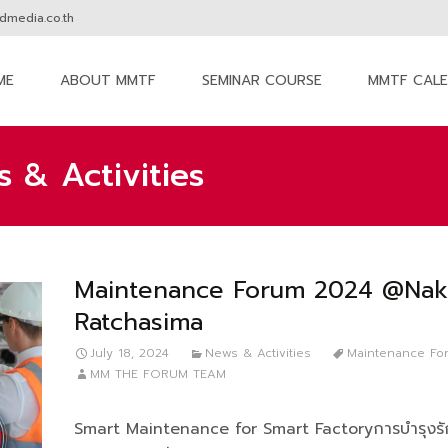
media.co.th
ME
ABOUT MMTF
SEMINAR COURSE
MMTF CAL
nt
 & Activities
Maintenance Forum 2024 @Na
Ratchasima
July 18, 2024
News & Activities
Maintenance Fo
MM THE FORUM TEAM
Smart Maintenance for Smart Factoryการบำรุงรั