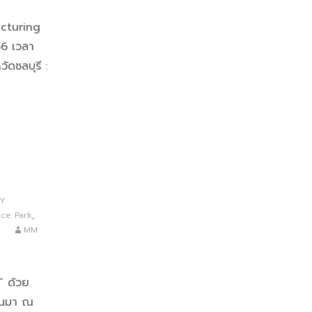
cturing
66 เวลา
ัดชลบุรี :
RY
nce Park
,
MM
T ด้วย
่านมา ณ