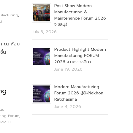
Post Show Modern
Manufacturing &
facturing
,
Maintenance Forum 2026
าน
จ.ชลบุรี
July 3, 2026
นมา ณ ห้อง
Product Highlight Modern
ั่น
Manufacturing FORUM
2026 จ.นครราชสีมา
June 19, 2026
Modern Manufacturing
ng
Forum 2026 @￼Nakhon
Ratchasima
June 4, 2026
us
,
ring Forum
,
MM THE