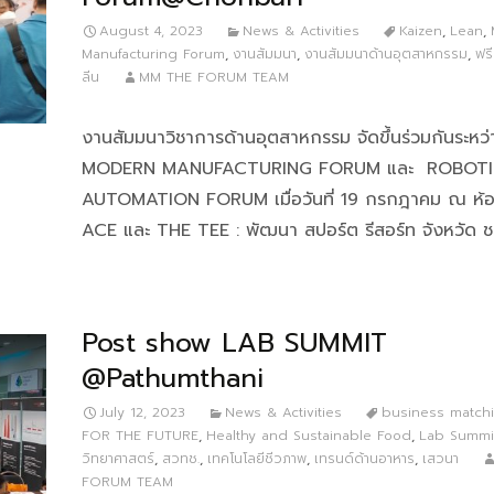
August 4, 2023
News & Activities
Kaizen
,
Lean
,
Manufacturing Forum
,
งานสัมมนา
,
งานสัมมนาด้านอุตสาหกรรม
,
ฟร
ลีน
MM THE FORUM TEAM
งานสัมมนาวิชาการด้านอุตสาหกรรม จัดขึ้นร่วมกันระหว
MODERN MANUFACTURING FORUM และ ROBOTI
AUTOMATION FORUM เมื่อวันที่ 19 กรกฎาคม ณ ห้
ACE และ THE TEE : พัฒนา สปอร์ต รีสอร์ท จังหวัด ชล
Post show LAB SUMMIT
@Pathumthani
July 12, 2023
News & Activities
business match
FOR THE FUTURE
,
Healthy and Sustainable Food
,
Lab Summi
วิทยาศาสตร์
,
สวทช.
,
เทคโนโลยีชีวภาพ
,
เทรนด์ด้านอาหาร
,
เสวนา
FORUM TEAM