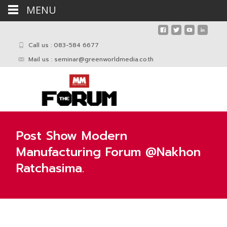
MENU
Call us : 083-584 6677
Mail us :
seminar@greenworldmedia.co.th
Post Show Modern
Manufacturing Forum @Nakhon
Ratchasima.