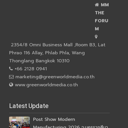
MM
THE
FORU
M
2354/8 Omni Business Mall ,Room B3, Lat
Phrao 116 Allay, Phlab Phla, Wang
Thonglang Bangkok 10310
+66 2128 0941
marketing@greenworldmedia.co.th
www.greenworldmedia.co.th
Latest Update
Post Show Modern
Manufacturing 2026 จ.นครราชสีมา