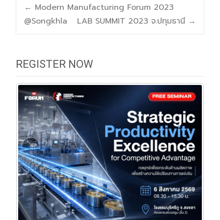
Post
←
Modern Manufacturing Forum 2023
@Songkhla
LAB SUMMIT 2023 จ.ปทุมธานี
→
navigation
REGISTER NOW