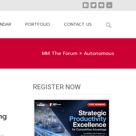
Search
ENDAR
PORTFOLIO
CONTACT US
for:
MM The Forum
>
Autonomous
REGISTER NOW
ng
us
,