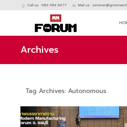
Call us : 083-584 6677
Mail us :
seminar@greenworld
Skip
to
HO
conte
Archives
Tag Archives: Autonomous