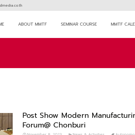
media.co.th
ME
ABOUT MMTF
SEMINAR COURSE
MMTF CAL
nt
Post Show Modern Manufacturi
Forum@ Chonburi
November 8, 2023
News & Activities
Autonomo