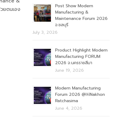
enance &
Post Show Modern
้วยตนเอง
Manufacturing &
Maintenance Forum 2026
จ.ชลบุรี
July 3, 2026
Product Highlight Modern
Manufacturing FORUM
2026 จ.นครราชสีมา
June 19, 2026
Modern Manufacturing
Forum 2026 @￼Nakhon
Ratchasima
June 4, 2026