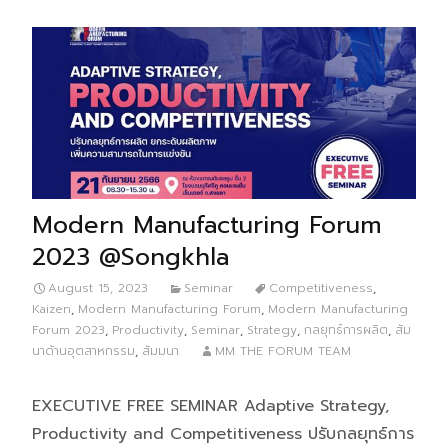
Modern Manufacturing Forum
2023 @Songkhla
August 15, 2023
Seminar
Competitiveness
,
Kaizen
,
Modern Manufacturing Forum
,
Modern Manufacturing
Forum 2023
,
Productivity
,
Seminar
,
Strategy
,
กลยุทธ์การผลิต
,
สัม
นาด้านอุตสาหกรรม
,
สัมมนา
MM THE FORUM TEAM
EXECUTIVE FREE SEMINAR Adaptive Strategy,
Productivity and Competitiveness ปรับกลยุทธ์การ