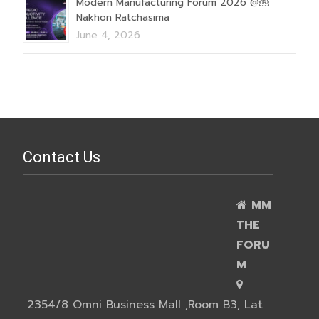
Modern Manufacturing Forum 2026 @￼
Nakhon Ratchasima
June 4, 2026
Contact Us
MM
THE
FORU
M
2354/8 Omni Business Mall ,Room B3, Lat