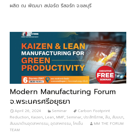
ผลิต ณ พัฒนา สปอร์ต รีสอร์ท จ.ชลบุรี
Modern Manufacturing Forum
จ.พระนครศรีอยุธยา
April 26, 2024
Seminar
Carbon Footprint
Reduction
,
Kaizen
,
Lean
,
MMF
,
Seminar
,
ประสิทธิภาพ
,
ลีน
,
สัมมนา
,
สัมมนาด้านอุตสาหกรรม
,
อุตสาหกรรม
,
ไคเซ็น
MM THE FORUM
TEAM