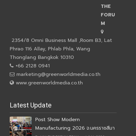
THE
FORU
M
2354/8 Omni Business Mall ,Room B3, Lat
Phrao 116 Allay, Phlab Phla, Wang
Thonglang Bangkok 10310
+66 2128 0941
marketing@greenworldmedia.co.th
www.greenworldmedia.co.th
Latest Update
Post Show Modern
Manufacturing 2026 จ.นครราชสีมา