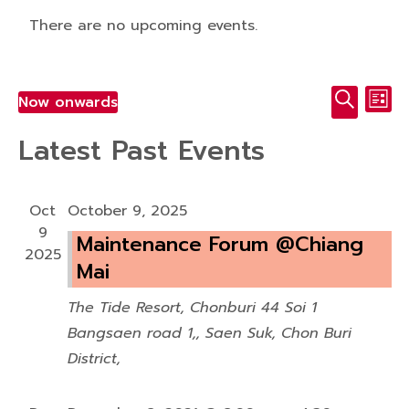
There are no upcoming events.
E
E
Now onwards
List
v
Select
Search
v
Latest Past Events
e
date.
e
n
t
n
Oct
October 9, 2025
V
9
t
Maintenance Forum @Chiang
i
2025
Mai
s
e
w
S
The Tide Resort, Chonburi
44 Soi 1
s
Bangsaen road 1,, Saen Suk, Chon Buri
e
N
District,
a
a
v