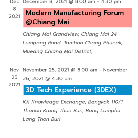
r
Dec
December 8, 2021 @ 8:00 am
-
4:30 pm
i
8
Modern Manufacturing Forum
c
g
2021
@Chiang Mai
a
h
t
Chiang Mai Grandview, Chiang Mai
24
a
i
Lumpang Road, Tambon Chang Phueak,
o
n
Mueang Chiang Mai District,
n
d
Nov
November 25, 2021 @ 8:00 am
-
November
V
25
26, 2021 @ 4:30 pm
2021
i
3D Tech Experience (3DEX)
e
KX Knowledge Exchange, Bangkok
110/1
w
Thanon Krung Thon Buri, Bang Lamphu
Lang Thon Buri
s
N