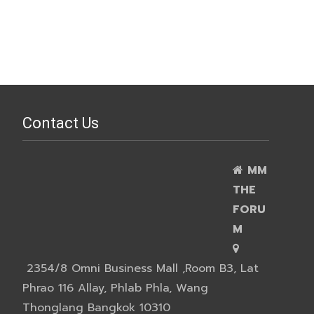
a
v
i
g
Contact Us
a
t
MM
i
THE
o
FORU
M
n
2354/8 Omni Business Mall ,Room B3, Lat
Phrao 116 Allay, Phlab Phla, Wang
Thonglang Bangkok 10310