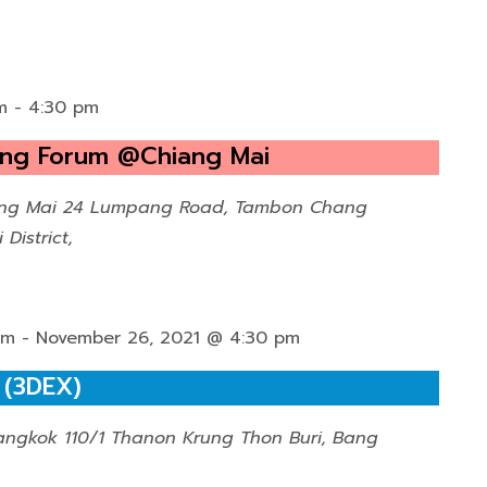
m
-
4:30 pm
ing Forum @Chiang Mai
ang Mai
24 Lumpang Road, Tambon Chang
istrict,
am
-
November 26, 2021 @ 4:30 pm
 (3DEX)
Bangkok
110/1 Thanon Krung Thon Buri, Bang