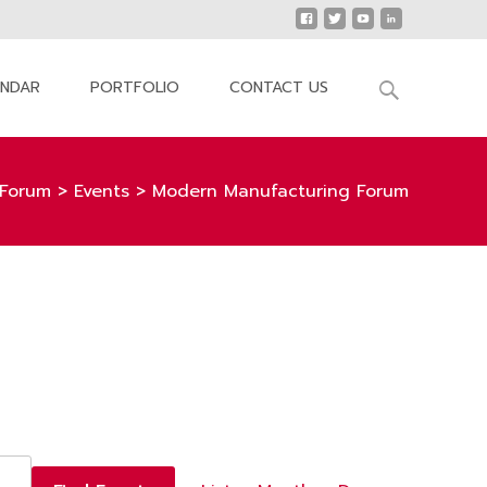
Search
ENDAR
PORTFOLIO
CONTACT US
for:
Forum
>
Events
>
Modern Manufacturing Forum
E