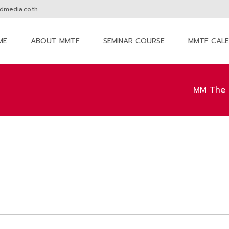
media.co.th
ME
ABOUT MMTF
SEMINAR COURSE
MMTF CAL
nt
MM The 