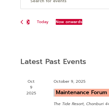
v
Keyword.
Search
e
for
Today
Now onwards
n
Events
Select
t
by
date.
Keyword.
s
S
Latest Past Events
e
a
r
Oct
October 9, 2025
9
c
Maintenance Forum
2025
h
The Tide Resort, Chonburi
4