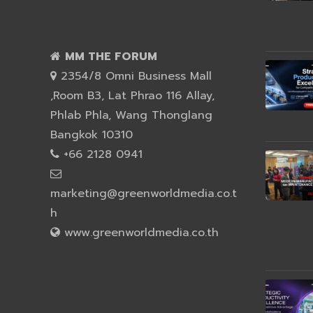
MM THE FORUM
2354/8 Omni Business Mall
,Room B3, Lat Phrao 116 Allay,
Phlab Phla, Wang Thonglang
Bangkok 10310
+66 2128 0941
marketing@greenworldmedia.co.t
h
www.greenworldmedia.co.th