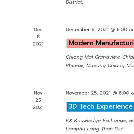
a
District,
n
d
Dec
December 8, 2021 @ 8:00 a
V
8
Modern Manufactur
2021
i
Chiang Mai Grandview, Chi
e
Phueak, Mueang Chiang Mai D
w
s
N
Nov
November 25, 2021 @ 8:00 
25
a
3D Tech Experience
2021
v
KX Knowledge Exchange, 
i
Lamphu Lang Thon Buri