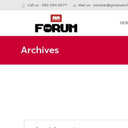
Call us : 083-584 6677
Mail us :
seminar@greenworld
Skip
to
HO
conte
Archives
E
Enter