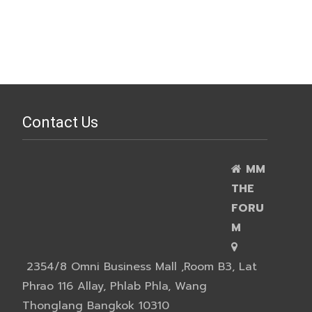
a
v
i
g
Contact Us
a
t
MM
i
THE
o
FORU
M
n
2354/8 Omni Business Mall ,Room B3, Lat
Phrao 116 Allay, Phlab Phla, Wang
Thonglang Bangkok 10310