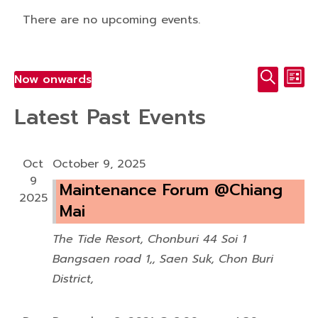
There are no upcoming events.
E
E
Now onwards
List
v
Select
Search
v
Latest Past Events
e
date.
e
n
t
n
Oct
October 9, 2025
V
9
t
Maintenance Forum @Chiang
i
2025
Mai
s
e
w
S
The Tide Resort, Chonburi
44 Soi 1
s
Bangsaen road 1,, Saen Suk, Chon Buri
e
N
District,
a
a
v