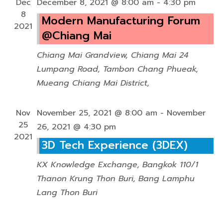
r
Dec
December 8, 2021 @ 8:00 am
-
4:30 pm
i
8
Modern Manufacturing Forum
c
g
2021
@Chiang Mai
a
h
t
Chiang Mai Grandview, Chiang Mai
24
a
i
Lumpang Road, Tambon Chang Phueak,
o
n
Mueang Chiang Mai District,
n
d
Nov
November 25, 2021 @ 8:00 am
-
November
V
25
26, 2021 @ 4:30 pm
2021
i
3D Tech Experience (3DEX)
e
KX Knowledge Exchange, Bangkok
110/1
w
Thanon Krung Thon Buri, Bang Lamphu
Lang Thon Buri
s
N