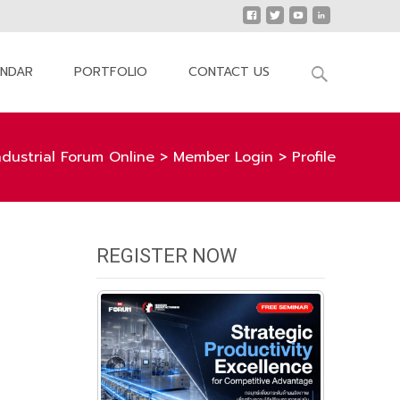
Search
ENDAR
PORTFOLIO
CONTACT US
for:
ndustrial Forum Online
>
Member Login
>
Profile
REGISTER NOW