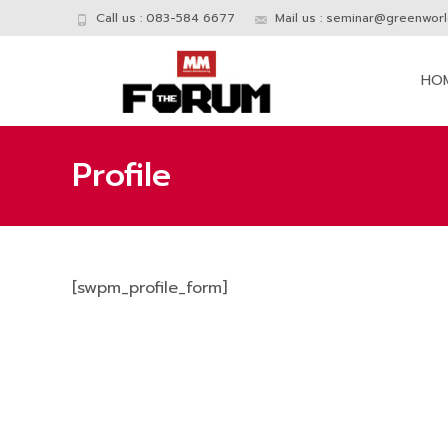
Call us : 083-584 6677
Mail us :
seminar@greenworld
Skip
to
HO
conte
Profile
[swpm_profile_form]