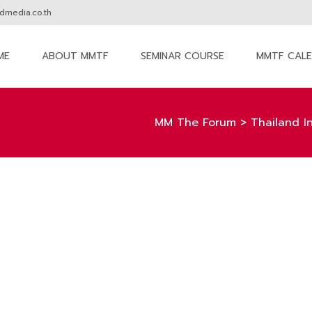
media.co.th
ME
ABOUT MMTF
SEMINAR COURSE
MMTF CAL
nt
MM The Forum
>
Thailand I