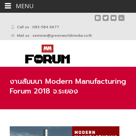
MENU
Call us : 083-584 6677
Mail us :
seminar@greenworldmedia.co.th
งานสัมมนา Modern Manufacturing
Forum 2018 จ.ระยอง