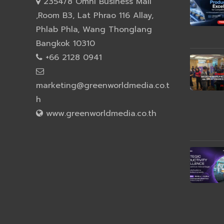
2354/8 Omni Business Mall
,Room B3, Lat Phrao 116 Allay,
Phlab Phla, Wang Thonglang
Bangkok 10310
+66 2128 0941
marketing@greenworldmedia.co.t
h
www.greenworldmedia.co.th