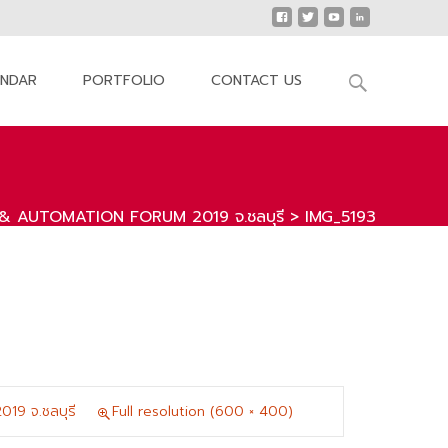
Search
ENDAR
PORTFOLIO
CONTACT US
for:
 & AUTOMATION FORUM 2019 จ.ชลบุรี
>
IMG_5193
9 จ.ชลบุรี
Full resolution (600 × 400)