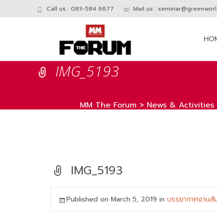
Call us : 083-584 6677
Mail us :
seminar@greenworld
Skip
to
HO
conte
IMG_5193
MM The Forum
>
News & Activities
IMG_5193
Published on
March 5, 2019
in
บรรยากาศงานสั