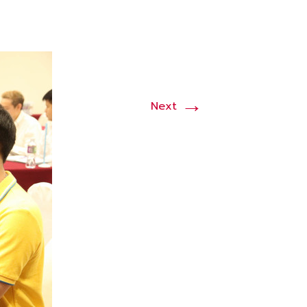
→
Next