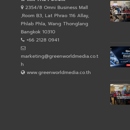
2354/8 Omni Business Mall
,Room B3, Lat Phrao 116 Allay,
Phlab Phla, Wang Thonglang
Bangkok 10310
+66 2128 0941
marketing@greenworldmedia.co.t
h
www.greenworldmedia.co.th