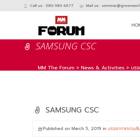
Call us : 083-584 6677
Mail us :
seminar@greenworld
Skip
to
HO
conte
SAMSUNG CSC
MM The Forum
>
News & Activities
>
บรร
SAMSUNG CSC
Published on
March 5, 2019
in
บรรยากาศงานสั