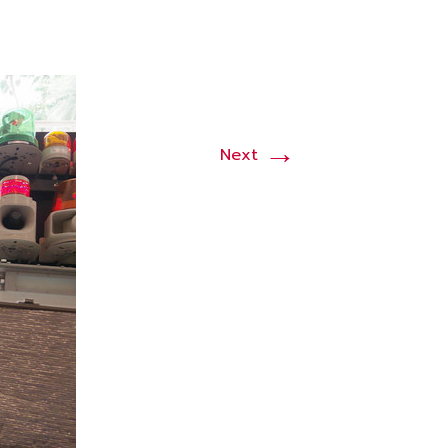
→
Next