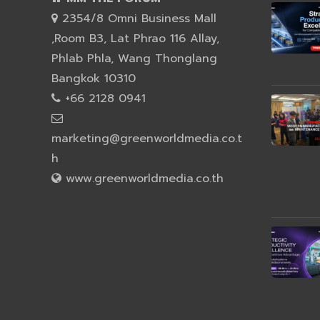
2354/8 Omni Business Mall
,Room B3, Lat Phrao 116 Allay,
Phlab Phla, Wang Thonglang
Bangkok 10310
+66 2128 0941
marketing@greenworldmedia.co.t
h
www.greenworldmedia.co.th