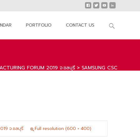
Search
ENDAR
PORTFOLIO
CONTACT US
for:
ACTURING FORUM 2019 จ.ชลบุรี
>
SAMSUNG CSC
9 จ.ชลบุรี
Full resolution (600 × 400)