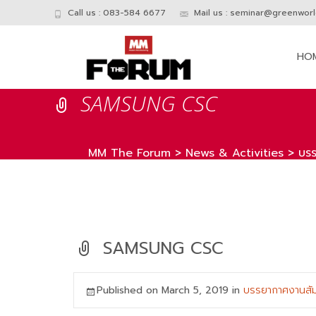
Call us : 083-584 6677
Mail us :
seminar@greenworld
Skip
to
HO
conte
SAMSUNG CSC
MM The Forum
>
News & Activities
>
บร
SAMSUNG CSC
Published on
March 5, 2019
in
บรรยากาศงานสั