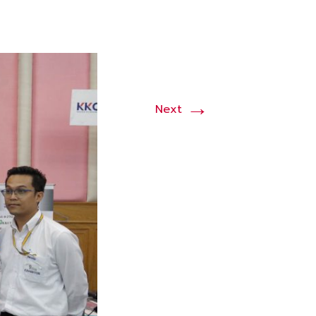
→
Next