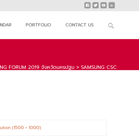
Search
ENDAR
PORTFOLIO
CONTACT US
for:
G FORUM 2019 จังหวัดนครปฐม
>
SAMSUNG CSC
olution (1500 × 1000)