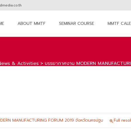
media.co.th
ME
ABOUT MMTF
SEMINAR COURSE
MMTF CAL
nt
News & Activities
>
บรรยากาศงาน MODERN MANUFACTURIN
DERN MANUFACTURING FORUM 2019 จังหวัดนครปฐม
Full res