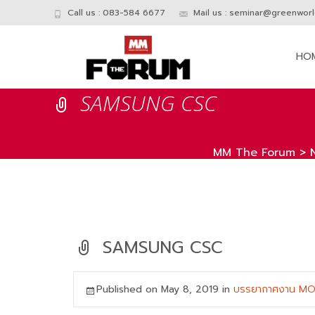
Call us : 083-584 6677
Mail us :
seminar@greenworld
Skip
to
HO
conte
SAMSUNG CSC
MM The Forum
>
SAMSUNG CSC
Published on
May 8, 2019
in
บรรยากาศงาน MO