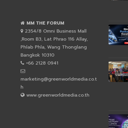
MM THE FORUM
2354/8 Omni Business Mall
,Room B3, Lat Phrao 116 Allay,
Phlab Phla, Wang Thonglang
Bangkok 10310
+66 2128 0941
marketing@greenworldmedia.co.t
h
www.greenworldmedia.co.th