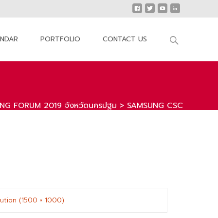
Search
ENDAR
PORTFOLIO
CONTACT US
for:
G FORUM 2019 จังหวัดนครปฐม
>
SAMSUNG CSC
olution (1500 × 1000)