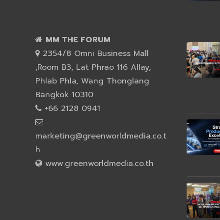
MM THE FORUM
2354/8 Omni Business Mall
,Room B3, Lat Phrao 116 Allay,
Phlab Phla, Wang Thonglang
Bangkok 10310
+66 2128 0941
marketing@greenworldmedia.co.t
h
www.greenworldmedia.co.th