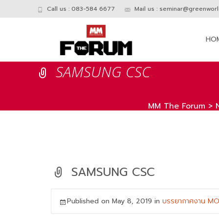
Call us : 083-584 6677
Mail us :
seminar@greenworld
Skip
to
HO
conte
SAMSUNG CSC
MM The Forum
>
SAMSUNG CSC
Published on
May 8, 2019
in
บรรยากาศงาน MO