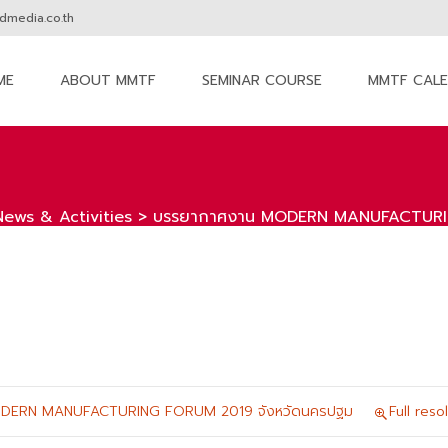
media.co.th
ME
ABOUT MMTF
SEMINAR COURSE
MMTF CAL
nt
News & Activities
>
บรรยากาศงาน MODERN MANUFACTURIN
DERN MANUFACTURING FORUM 2019 จังหวัดนครปฐม
Full res