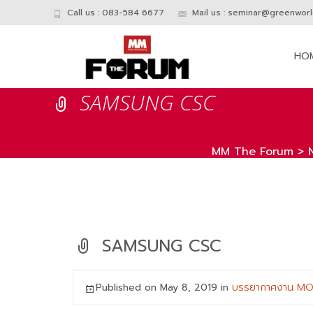
Call us : 083-584 6677
Mail us :
seminar@greenworld
Skip
to
HO
conte
SAMSUNG CSC
MM The Forum
>
SAMSUNG CSC
Published on
May 8, 2019
in
บรรยากาศงาน MO