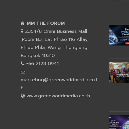
MM THE FORUM
2354/8 Omni Business Mall
,Room B3, Lat Phrao 116 Allay,
Phlab Phla, Wang Thonglang
Bangkok 10310
+66 2128 0941
marketing@greenworldmedia.co.t
h
www.greenworldmedia.co.th