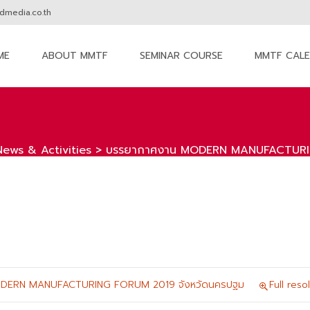
media.co.th
ME
ABOUT MMTF
SEMINAR COURSE
MMTF CAL
nt
News & Activities
>
บรรยากาศงาน MODERN MANUFACTURIN
DERN MANUFACTURING FORUM 2019 จังหวัดนครปฐม
Full res