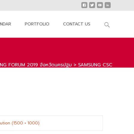
Search
ENDAR
PORTFOLIO
CONTACT US
for:
G FORUM 2019 จังหวัดนครปฐม
>
SAMSUNG CSC
olution (1500 × 1000)