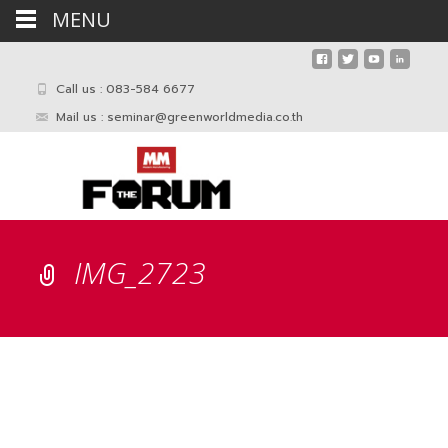
MENU
Call us : 083-584 6677
Mail us :
seminar@greenworldmedia.co.th
IMG_2723