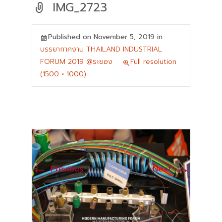
IMG_2723
Published on
November 5, 2019
in
บรรยากาศงาน THAILAND INDUSTRIAL
FORUM 2019 @ระยอง
Full resolution
(1500 × 1000)
←
→
Previous
Next