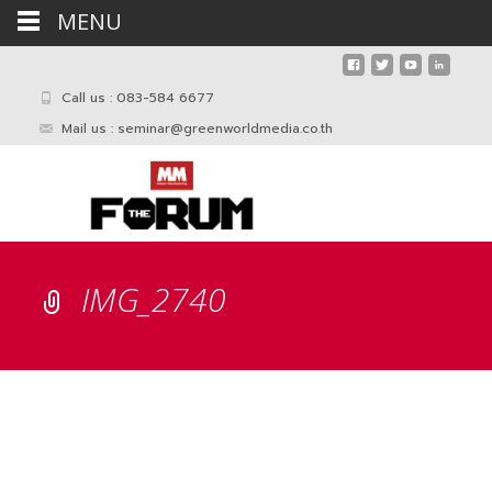
MENU
Call us : 083-584 6677
Mail us :
seminar@greenworldmedia.co.th
IMG_2740