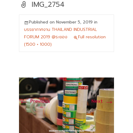
IMG_2754
Published on
November 5, 2019
in
บรรยากาศงาน THAILAND INDUSTRIAL
FORUM 2019 @ระยอง
Full resolution
(1500 × 1000)
←
→
Previous
Next