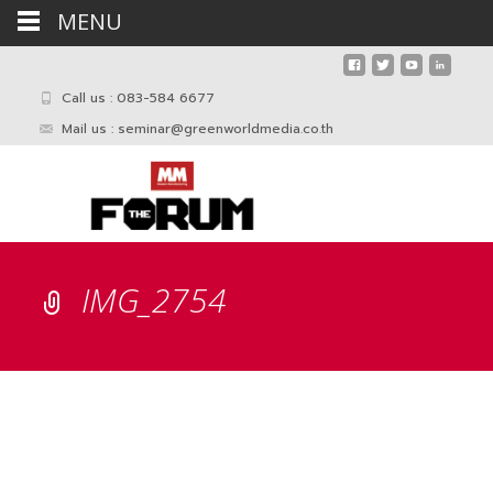
MENU
Call us : 083-584 6677
Mail us :
seminar@greenworldmedia.co.th
IMG_2754