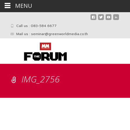
MENU
Call us : 083-584 6677
Mail us :
seminar@greenworldmedia.co.th
IMG_2756