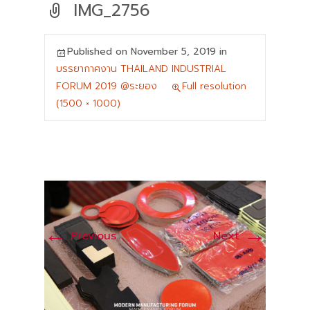
IMG_2756
Published on
November 5, 2019
in
บรรยากาศงาน THAILAND INDUSTRIAL
FORUM 2019 @ระยอง
Full resolution
(1500 × 1000)
←
→
Previous
Next