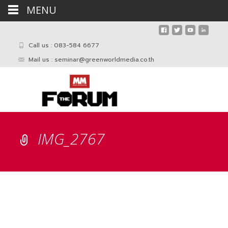
MENU
Call us : 083-584 6677
Mail us :
seminar@greenworldmedia.co.th
IMG_2767