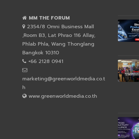
MM THE FORUM
2354/8 Omni Business Mall
,Room B3, Lat Phrao 116 Allay,
Phlab Phla, Wang Thonglang
Bangkok 10310
+66 2128 0941
marketing@greenworldmedia.co.t
h
www.greenworldmedia.co.th