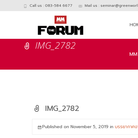
Call us : 083-584 6677
Mail us :
seminar@greenworld
Skip
to
HO
conte
IMG_2782
MM
IMG_2782
Published on
November 5, 2019
in
บรรยากาศง