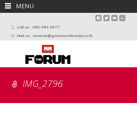
MENU
Call us : 083-584 6677
Mail us :
seminar@greenworldmedia.co.th
IMG_2796