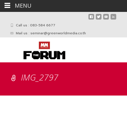
MENU
Call us : 083-584 6677
Mail us :
seminar@greenworldmedia.co.th
IMG_2797