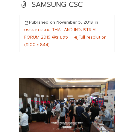
SAMSUNG CSC
Published on
November 5, 2019
in
บรรยากาศงาน THAILAND INDUSTRIAL
FORUM 2019 @ระยอง
Full resolution
(1500 × 844)
←
→
Previous
Next