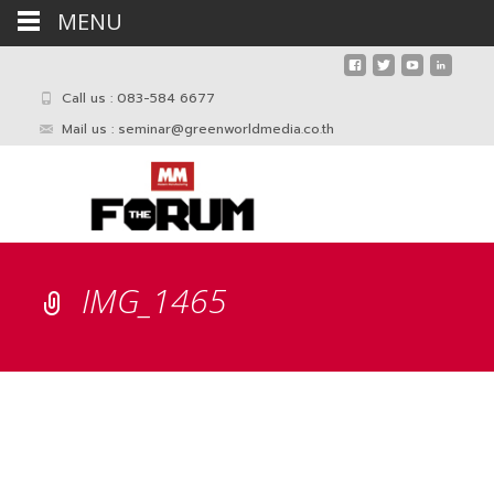
MENU
Call us : 083-584 6677
Mail us :
seminar@greenworldmedia.co.th
IMG_1465