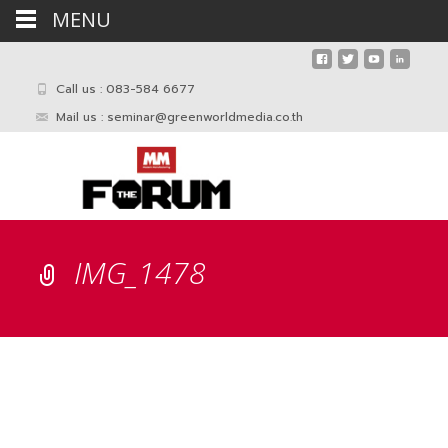
MENU
Call us : 083-584 6677
Mail us :
seminar@greenworldmedia.co.th
IMG_1478