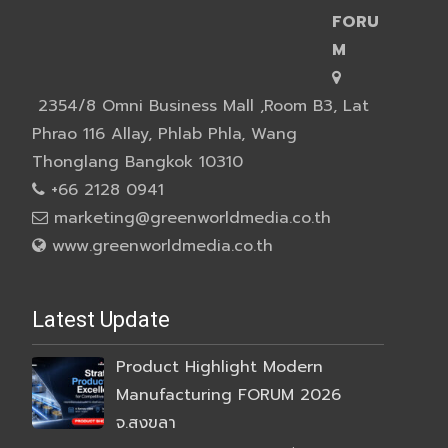
FORU
M
2354/8 Omni Business Mall ,Room B3, Lat
Phrao 116 Allay, Phlab Phla, Wang
Thonglang Bangkok 10310
+66 2128 0941
marketing@greenworldmedia.co.th
www.greenworldmedia.co.th
Latest Update
Product Highlight Modern
Manufacturing FORUM 2026
จ.สงขลา