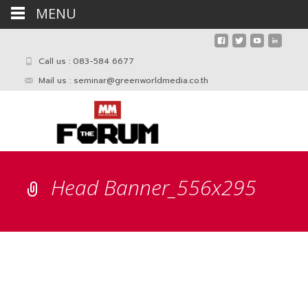
MENU
Call us : 083-584 6677
Mail us :
seminar@greenworldmedia.co.th
Head Banner_556x295