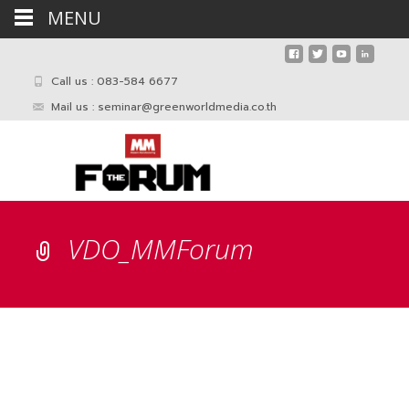
MENU
Call us : 083-584 6677
Mail us :
seminar@greenworldmedia.co.th
VDO_MMForum