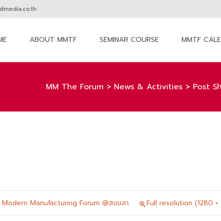
media.co.th
ME
ABOUT MMTF
SEMINAR COURSE
MMTF CAL
nt
MM The Forum
>
News & Activities
>
Post S
 Modern Manufacturing Forum @สงขลา
Full resolution (1280 ×