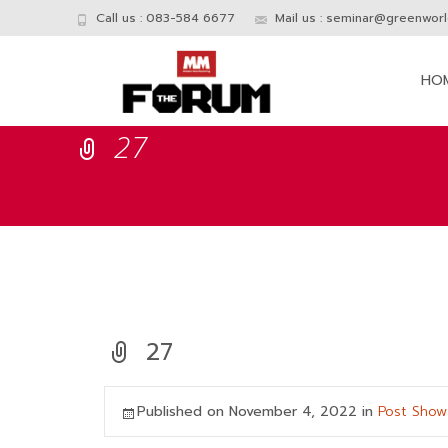
Call us : 083-584 6677
Mail us :
seminar@greenworld
Skip
to
HO
conte
27
27
Published on
November 4, 2022
in
Post Show