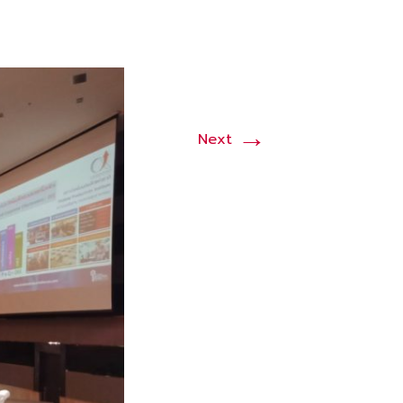
→
Next