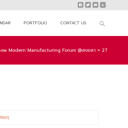
Search
ENDAR
PORTFOLIO
CONTACT US
for:
how Modern Manufacturing Forum @สงขลา
>
27
 960)