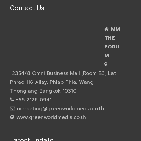
Contact Us
MM
THE
FORU
M
2354/8 Omni Business Mall ,Room B3, Lat
Phrao 116 Allay, Phlab Phla, Wang
Thonglang Bangkok 10310
+66 2128 0941
marketing@greenworldmedia.co.th
www.greenworldmedia.co.th
Latest Update