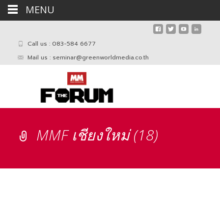
MENU
Call us : 083-584 6677
Mail us :
seminar@greenworldmedia.co.th
MMF เชียงใหม่ (18)