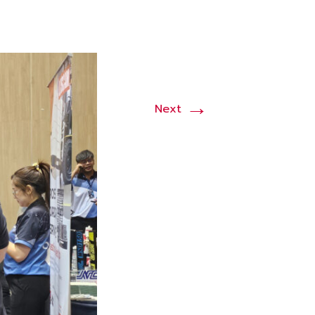
→
Next