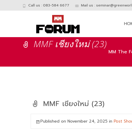
Call us : 083-584 6677
Mail us :
seminar@greenworld
Skip
to
HO
conte
MMF เชียงใหม่ (23)
MM The F
MMF เชียงใหม่ (23)
Published on
November 24, 2025
in
Post Sho