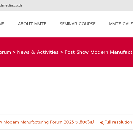
media.co.th
ME
ABOUT MMTF
SEMINAR COURSE
MMTF CAL
nt
orum
>
News & Activities
>
Post Show Modern Manufactur
w Modern Manufacturing Forum 2025 จ.เชียงใหม่
Full resolutio