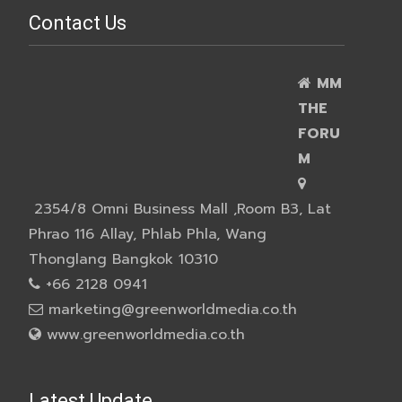
Contact Us
MM
THE
FORU
M
2354/8 Omni Business Mall ,Room B3, Lat
Phrao 116 Allay, Phlab Phla, Wang
Thonglang Bangkok 10310
+66 2128 0941
marketing@greenworldmedia.co.th
www.greenworldmedia.co.th
Latest Update