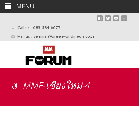
MENU
Call us : 083-584 6677
Mail us :
seminar@greenworldmedia.co.th
MMF-เชียงใหม่-4