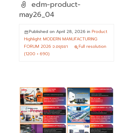
edm-product-
may26_04
Published on
April 28, 2026
in
Product
Highlight MODERN MANUFACTURING
FORUM 2026 จ.อยุธยา
Full resolution
(1200 × 690)
←
→
Previous
Next