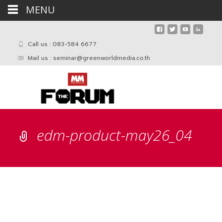
MENU
Call us : 083-584 6677
Mail us :
seminar@greenworldmedia.co.th
edm-product-may26_04