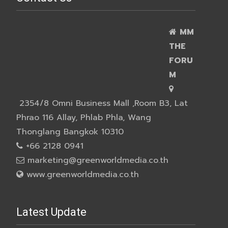
MM
THE
FORU
M
2354/8 Omni Business Mall ,Room B3, Lat
Phrao 116 Allay, Phlab Phla, Wang
Thonglang Bangkok 10310
+66 2128 0941
marketing@greenworldmedia.co.th
www.greenworldmedia.co.th
Latest Update