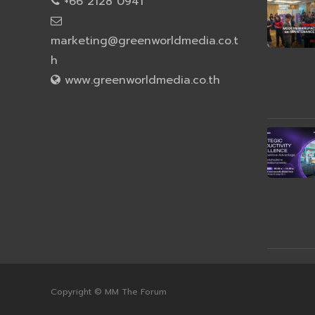
+66 2128 0941
marketing@greenworldmedia.co.t
h
www.greenworldmedia.co.th
Copyright © MM The Forum