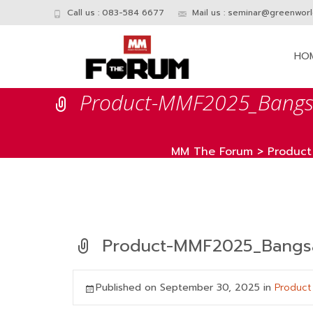
Call us : 083-584 6677
Mail us :
seminar@greenworld
Skip
to
HO
conte
Product-MMF2025_Bangs
MM The Forum
>
Product
Product-MMF2025_Bangs
Published on
September 30, 2025
in
Product