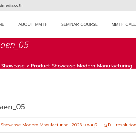
media.co.th
ME
ABOUT MMTF
SEMINAR COURSE
MMTF CAL
nt
aen_05
 Showcase
>
Product Showcase Modern Manufacturing 20
aen_05
 Showcase Modern Manufacturing 2025 จ.ชลบุรี
Full resolutio