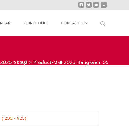
Search
ENDAR
PORTFOLIO
CONTACT US
for:
25 จ.ชลบุรี
>
Product-MMF2025_Bangsaen_05
n (1200 × 920)