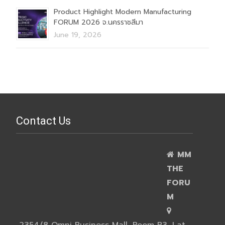
Product Highlight Modern Manufacturing
FORUM 2026 จ.นครราชสีมา
June 19, 2026
Contact Us
MM
THE
FORU
M
2354/8 Omni Business Mall ,Room B3, Lat