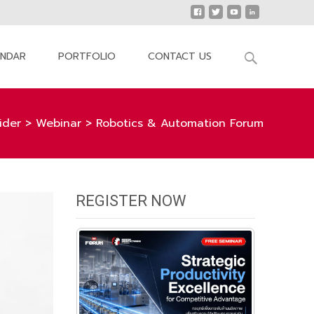
Search
ENDAR
PORTFOLIO
CONTACT US
for:
lider
>
Webinar
>
Robotics & Automation Forum
REGISTER NOW