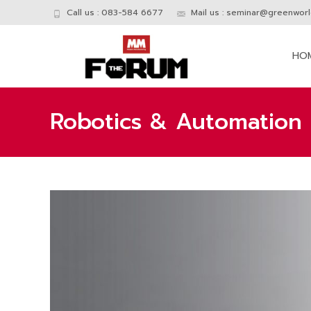
Call us : 083-584 6677
Mail us :
seminar@greenworld
Skip
to
HO
conte
Robotics & Automation