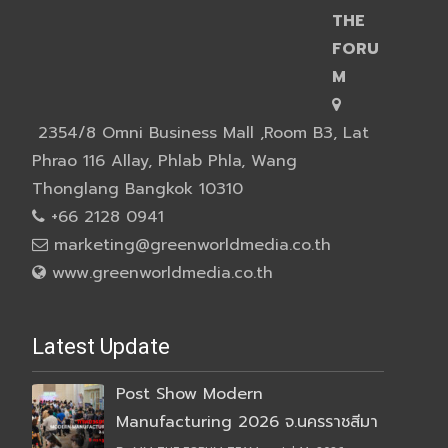
THE
FORU
M
2354/8 Omni Business Mall ,Room B3, Lat
Phrao 116 Allay, Phlab Phla, Wang
Thonglang Bangkok 10310
+66 2128 0941
marketing@greenworldmedia.co.th
www.greenworldmedia.co.th
Latest Update
Post Show Modern
Manufacturing 2026 จ.นครราชสีมา