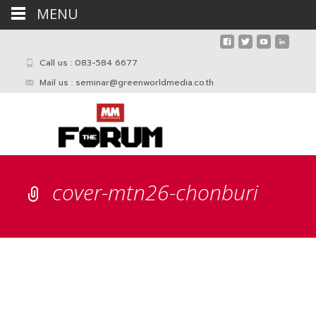
MENU
Call us : 083-584 6677
Mail us :
seminar@greenworldmedia.co.th
cover-mtn26-chonburi