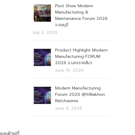
Post Show Modern
Manufacturing &
Maintenance Forum 2026
จ.ชลบุรี
July 3, 2026
Product Highlight Modern
Manufacturing FORUM
2026 จ.นครราชสีมา
June 19, 2026
Modern Manufacturing
Forum 2026 @￼Nakhon
Ratchasima
June 4, 2026
และฝ่ายที่