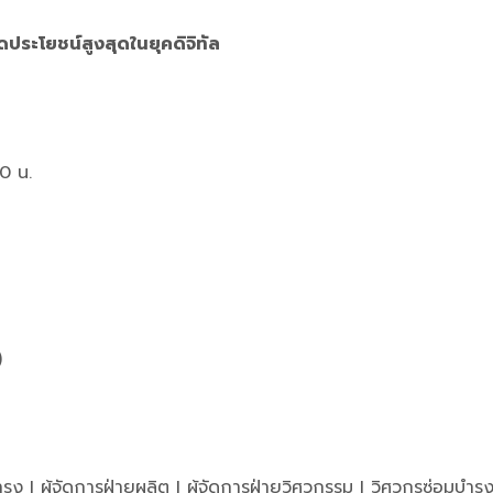
ระโยชน์สูงสุดในยุคดิจิทัล
0 น.
)
ุง I ผู้จัดการฝ่ายผลิต I ผู้จัดการฝ่ายวิศวกรรม I วิศวกรซ่อมบำรุง