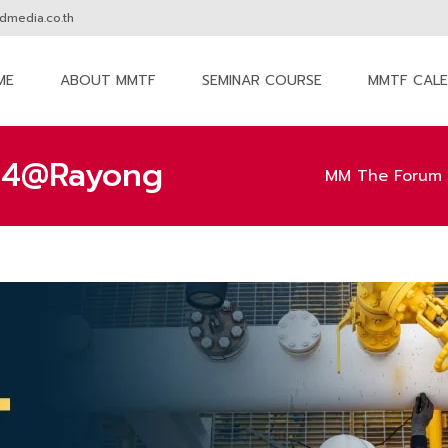
media.co.th
ME
ABOUT MMTF
SEMINAR COURSE
MMTF CAL
nt
24@Rayong
MM The Forum