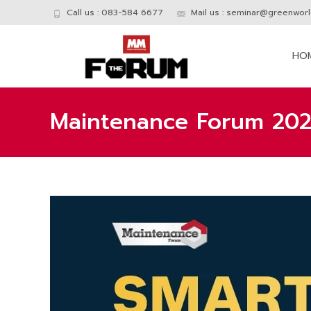
Call us : 083-584 6677
Mail us :
seminar@greenworld
Skip
to
HO
conte
Maintenance Forum 20