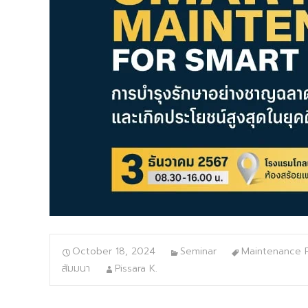
October 18, 2024
Seminar
Maintenance 
สัมมนา
Pissara K.