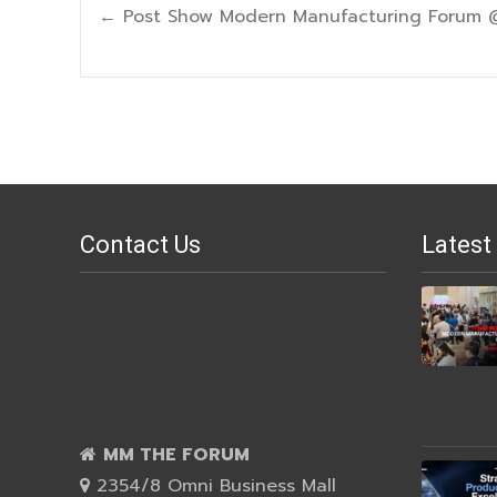
Post
←
Post Show Modern Manufacturing Forum 
navigation
Contact Us
Latest
MM THE FORUM
2354/8 Omni Business Mall