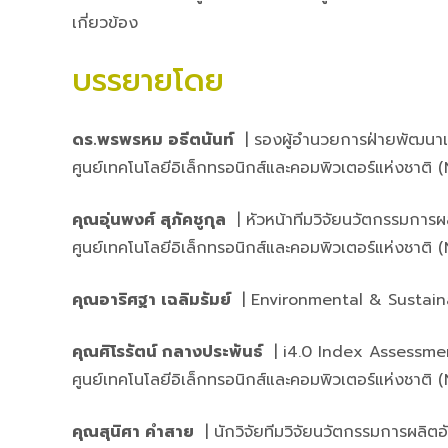
เกี่ยวข้อง
บรรยายโดย
ดร.พรพรหม อธีตนันท์
| รองผู้อำนวยการฝ่ายพัฒนาเค
ศูนย์เทคโนโลยีอิเล็กทรอนิกส์และคอมพิวเตอร์แห่งชาติ
คุณอุ่นพงศ์
สุภัคชูกุล
| หัวหน้าทีมวิจัยนวัตกรรมการผ
ศูนย์เทคโนโลยีอิเล็กทรอนิกส์และคอมพิวเตอร์แห่งชาติ
คุณอาริศฐา เฉลิมรัมย์
| Environmental & Sustaina
คุณศิโรรัตน์ กลางประพันธ์
| i4.0 Index Assessment
ศูนย์เทคโนโลยีอิเล็กทรอนิกส์และคอมพิวเตอร์แห่งชาติ
คุณสุนิศา คำสาย
| นักวิจัยทีมวิจัยนวัตกรรมการผลิตอั