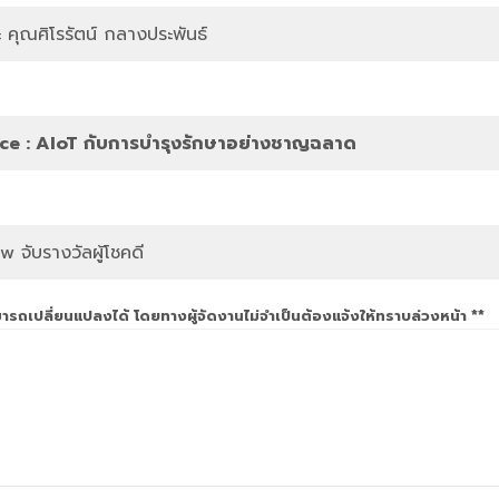
 คุณศิโรรัตน์ กลางประพันธ์
e : AIoT กับการบำรุงรักษาอย่างชาญฉลาด
จับรางวัลผู้โชคดี
รถเปลี่ยนแปลงได้ โดยทางผู้จัดงานไม่จำเป็นต้องแจ้งให้ทราบล่วงหน้า **