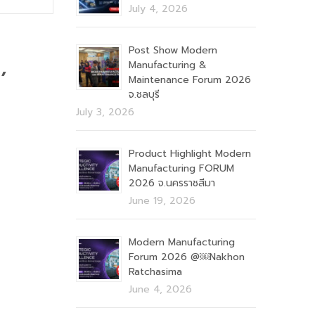
July 4, 2026
Post Show Modern
,
Manufacturing &
Maintenance Forum 2026
จ.ชลบุรี
July 3, 2026
Product Highlight Modern
Manufacturing FORUM
2026 จ.นครราชสีมา
June 19, 2026
Modern Manufacturing
Forum 2026 @￼Nakhon
Ratchasima
June 4, 2026