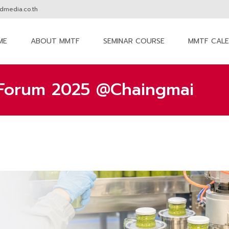
media.co.th
ME
ABOUT MMTF
SEMINAR COURSE
MMTF CAL
nt
 Forum 2025 @Chaingmai
MM The Forum
>
Seminar
>
M