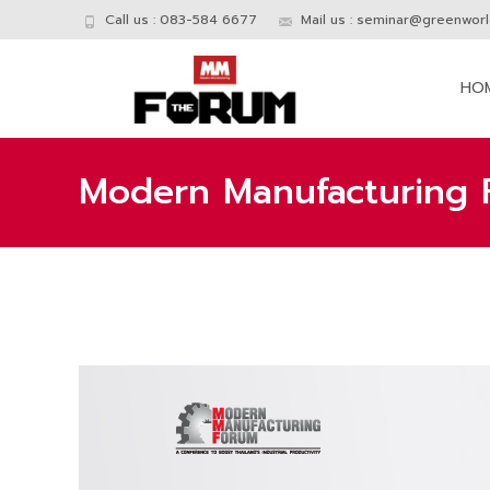
Call us : 083-584 6677
Mail us :
seminar@greenworld
Skip
to
HO
conte
Modern Manufacturing